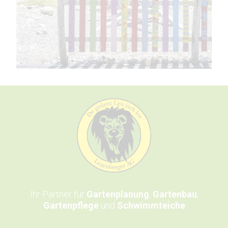
Ihr Partner für
Gartenplanung
,
Gartenbau
,
Gartenpflege
und
Schwimmteiche