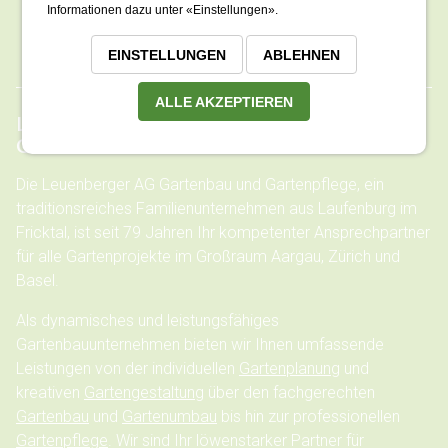
Informationen dazu unter «Einstellungen».
062 874 00 84
info@leuenberger-ag.ch
EINSTELLUNGEN
ABLEHNEN
ALLE AKZEPTIEREN
LEUENBERGER AG GARTENBAU UND
GARTENPFLEGE
IM ÜBERBLICK
Die Leuenberger AG Gartenbau und Gartenpflege, ein
traditionsreiches Familienunternehmen aus Laufenburg im
Fricktal, ist seit 79 Jahren Ihr kompetenter Ansprechpartner
für alle Gartenprojekte im Großraum Aargau, Zürich und
Basel.
Als dynamisches und leistungsfähiges
Gartenbauunternehmen bieten wir Ihnen umfassende
Leistungen von der individuellen
Gartenplanung
und
kreativen
Gartengestaltung
über den fachgerechten
Gartenbau
und
Gartenumbau
bis hin zur professionellen
Gartenpflege
. Wir sind Ihr löwenstarker Partner für