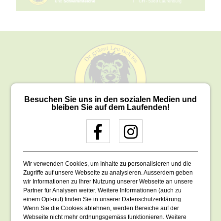
Besuchen Sie uns in den sozialen Medien und
bleiben Sie auf dem Laufenden!
Ihr Partner für
Gartenplanung
,
Gartenbau
,
Gartenpflege
und
Schwimmteiche
Wir verwenden Cookies, um Inhalte zu personalisieren und die
Zugriffe auf unsere Webseite zu analysieren. Ausserdem geben
Leuenberger AG
wir Informationen zu Ihrer Nutzung unserer Webseite an unsere
Gartenbau und Gartenpflege
Partner für Analysen weiter. Weitere Informationen (auch zu
Baslerstrasse 14
einem Opt-out) finden Sie in unserer
Datenschutzerklärung
.
Wenn Sie die Cookies ablehnen, werden Bereiche auf der
CH - 5080 Laufenburg
Webseite nicht mehr ordnungsgemäss funktionieren. Weitere