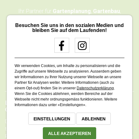
Ihr Partner für
Gartenplanung
,
Gartenbau
,
Gartenpflege
und
Schwimmteiche
Besuchen Sie uns in den sozialen Medien und
bleiben Sie auf dem Laufenden!
Leuenberger AG
Gartenbau und Gartenpflege
Baslerstrasse 14
CH - 5080 Laufenburg
Wir verwenden Cookies, um Inhalte zu personalisieren und die
Zugriffe auf unsere Webseite zu analysieren. Ausserdem geben
062 874 00 84
wir Informationen zu Ihrer Nutzung unserer Webseite an unsere
info@leuenberger-ag.ch
Partner für Analysen weiter. Weitere Informationen (auch zu
einem Opt-out) finden Sie in unserer
Datenschutzerklärung
.
Wenn Sie die Cookies ablehnen, werden Bereiche auf der
Webseite nicht mehr ordnungsgemäss funktionieren. Weitere
LEUENBERGER AG GARTENBAU UND
Informationen dazu unter «Einstellungen».
GARTENPFLEGE
IM ÜBERBLICK
EINSTELLUNGEN
ABLEHNEN
Die Leuenberger AG Gartenbau und Gartenpflege, ein
traditionsreiches Familienunternehmen aus Laufenburg im
ALLE AKZEPTIEREN
Fricktal, ist seit 79 Jahren Ihr kompetenter Ansprechpartner