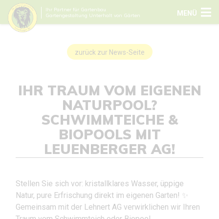
Ihr Partner für Gartenbau
MENÜ
Gartengestaltung Unterhalt von Gärten
zurück zur News-Seite
IHR TRAUM VOM EIGENEN
NATURPOOL?
SCHWIMMTEICHE &
BIOPOOLS MIT
LEUENBERGER AG!
Stellen Sie sich vor: kristallklares Wasser, üppige
Natur, pure Erfrischung direkt im eigenen Garten! ✨
Gemeinsam mit der Lehnert AG verwirklichen wir Ihren
Traum vom Schwimmteich oder Biopool.